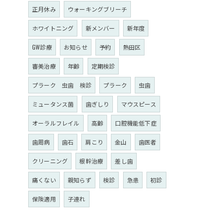
正月休み
ウォーキングブリーチ
ホワイトニング
新メンバー
新年度
GW診療
お知らせ
予約
熱田区
審美治療
年齢
定期検診
プラーク 虫歯 検診
プラーク
虫歯
ミュータンス菌
歯ぎしり
マウスピース
オーラルフレイル
高齢
口腔機能低下症
歯周病
歯石
肩こり
金山
歯医者
クリーニング
根幹治療
差し歯
痛くない
親知らず
検診
急患
初診
保険適用
子連れ