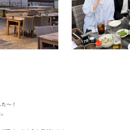
した〜！
た。