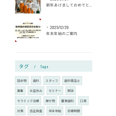
新年あけましておめでとうございます🎍✨
2025/12/20
年末年始のご案内
タグ
Tags
詰め物
歯科
スタッフ
歯科衛生士
募集
お盆休み
セミナー
NISA
セラミック治療
被せ物
審美歯科
口臭
対策
舌圧検査
年末年始
診療時間