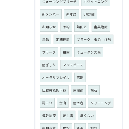
ウォーキングブリーチ
ホワイトニング
新メンバー
新年度
GW診療
お知らせ
予約
熱田区
審美治療
年齢
定期検診
プラーク 虫歯 検診
プラーク
虫歯
ミュータンス菌
歯ぎしり
マウスピース
オーラルフレイル
高齢
口腔機能低下症
歯周病
歯石
肩こり
金山
歯医者
クリーニング
根幹治療
差し歯
痛くない
親知らず
検診
急患
初診