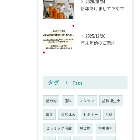
2026/01/24
新年あけましておめでとうございます🎍✨
2025/12/20
年末年始のご案内
タグ
Tags
詰め物
歯科
スタッフ
歯科衛生士
募集
お盆休み
セミナー
NISA
セラミック治療
被せ物
審美歯科