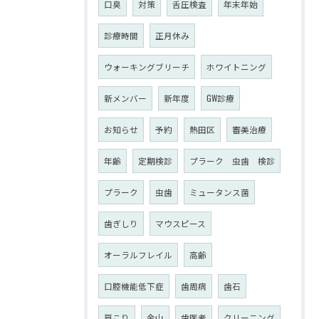
口臭
対策
舌圧検査
年末年始
診療時間
正月休み
ウォーキングブリーチ
ホワイトニング
新メンバー
新年度
GW診療
お知らせ
予約
熱田区
審美治療
年齢
定期検診
プラーク 虫歯 検診
プラーク
虫歯
ミュータンス菌
歯ぎしり
マウスピース
オーラルフレイル
高齢
口腔機能低下症
歯周病
歯石
肩こり
金山
歯医者
クリーニング