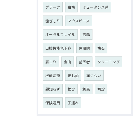
プラーク
虫歯
ミュータンス菌
歯ぎしり
マウスピース
オーラルフレイル
高齢
口腔機能低下症
歯周病
歯石
肩こり
金山
歯医者
クリーニング
根幹治療
差し歯
痛くない
親知らず
検診
急患
初診
保険適用
子連れ